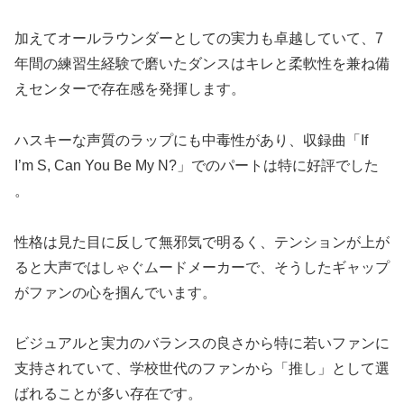
加えてオールラウンダーとしての実力も卓越していて、7
年間の練習生経験で磨いたダンスはキレと柔軟性を兼ね備
えセンターで存在感を発揮します​。
ハスキーな声質のラップにも中毒性があり、収録曲「If
I’m S, Can You Be My N?」でのパートは特に好評でした​
。
性格は見た目に反して無邪気で明るく、テンションが上が
ると大声ではしゃぐムードメーカー​で、そうしたギャップ
がファンの心を掴んでいます。
ビジュアルと実力のバランスの良さから特に若いファンに
支持されていて、
学校世代
のファンから「推し」として選
ばれることが多い存在です​。