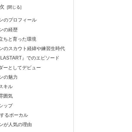
次
シオンのプロフィール
オンの経歴
立ちと育った環境
シオンのスカウト経緯や練習生時代
se：LASTART』でのエピソード
リーダーとしてデビュー
オンの魅力
スキル
雰囲気
シップ
心するボーカル
シオンが人気の理由