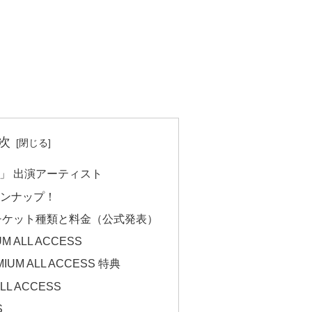
次
026」 出演アーティスト
インナップ！
026 チケット種類と料金（公式発表）
UM ALL ACCESS
MIUM ALL ACCESS 特典
LL ACCESS
S