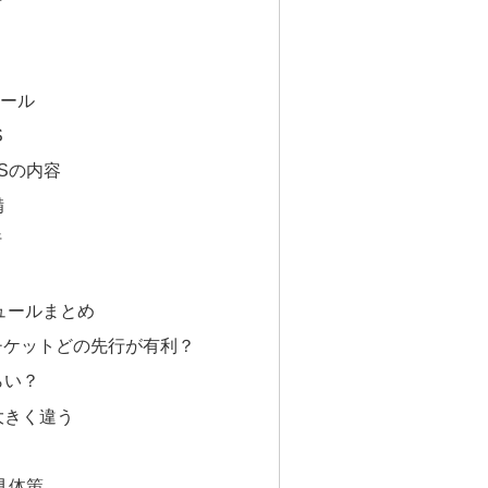
ュール
S
SSの内容
備
行
ュールまとめ
26 チケットどの先行が有利？
らい？
大きく違う
具体策