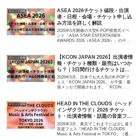
の日程が正式に発表されました。これま
で先行販売の情報は公開され...
ASEA 2026チケット値段・出演
チケット情報
者・日程・会場・チケット申し込
み方法を詳しく解説
2026年5月開催の大型K-POP授賞式イベ
ント「ASIA STAR ENTERTAINER
AWARDS 2026（ASEA 2026）」のチケ
ット受付がスタートついにスタートしま
した。開催は2026年5月16日（土）・17
日（日）、会場...
【KCON JAPAN 2026】出演者情
チケット情報
報・チケット種類・販売はいつか
ら？｜3日間行けるチケットはあ
るの？
2026年5月、日本でも大人気のK-POPフ
ェス「KCON JAPAN 2026」 が千葉・幕
張メッセで開催されます。「KCON」
は、韓国カルチャー好きなら誰でも楽し
めるイベントで、ライブだけでなく体験
型のブースや韓国グルメ、ビューティー
HEAD IN THE CLOUDS（ヘッド
チケット情報
体...
インザクラウド）2026 チケッ
ト・出演者情報・話題の音楽フェ
スを解説
2026年3月、東京でこれまでとは少し違う
音楽フェス「HEAD IN THE CLOUDS
Music & Arts Festival in TOKYO」（通
称 HITC）が開催されます。このイベント