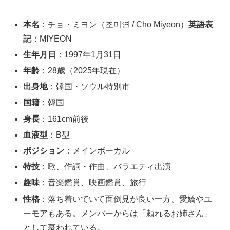
本名
：チョ・ミヨン（조미연 / Cho Miyeon）
英語表
記
：MIYEON
生年月日
：1997年1月31日
年齢
：28歳（2025年現在）
出身地
：韓国・ソウル特別市
国籍
：韓国
身長
：161cm前後
血液型
：B型
ポジション
：メインボーカル
特技
：歌、作詞・作曲、バラエティ出演
趣味
：音楽鑑賞、映画鑑賞、旅行
性格
：落ち着いていて面倒見が良い一方、愛嬌やユ
ーモアもある。メンバーからは「頼れるお姉さん」
として慕われている。