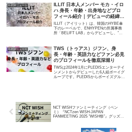
ン、ジブン ギョンミンの６名です。
ILLIT 日本人メンバー モカ・イロ
K-POPニュース
PLE...
ハ 身長・年齢・出身地などプロ
フィール紹介｜デビューの経緯や
グループでの役割は？
ILLIT（アイリット）は、韓国のHYBE傘
下のレーベルで、ENHYPENの所属事務
所「BELIFT LAB」からデビューし、”第5
世代アイドル” として現在注目を浴びてい
るガールズグループです。メンバーは、
YUNAH（ユナ） MINJU...
TWS（トゥアス）ジフン、身
K-POPニュース
長・年齢・英語力などファン必見
のプロフィールを徹底深堀り
TWSは2024年1月にPLEDISエンターテイ
ンメントからデビューした6人組ボーイグ
ループです。PLEDISからボーイズグルー
プがデビューするのはSEVENTEEN以来9
年ぶりで、K-POP第5世代として期待を集
めています。TWSの中でも...
NCT WISHファンミーティング（ペン
ミ）『NCTzen WISH-JAPAN
FANMEETING 2025 ”WISH祭”』グッズの
販売方法は？当日に買えるの？