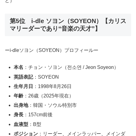
ど）
第5位 i-dle ソヨン（SOYEON）【カリス
マリーダーであり“音楽の天才”】
ー
i-dle
ソヨン（SOYEON）プロフィールー
本名
：チョン・ソヨン（전소연 / Jeon Soyeon）
英語表記
：SOYEON
生年月日
：1998年8月26日
年齢
：26歳（2025年現在）
出身地
：韓国・ソウル特別市
身長
：157cm前後
血液型
：B型
ポジション
：リーダー、メインラッパー、メインダ