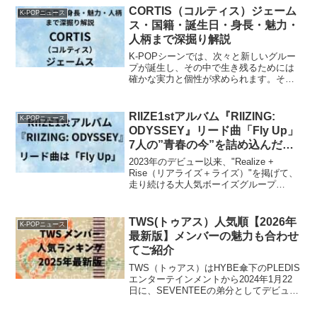
か？出演者やMC...
CORTIS（コルティス）ジェーム
K-POPニュース
ス・国籍・誕生日・身長・魅力・
人柄まで深掘り解説
K-POPシーンでは、次々と新しいグルー
プが誕生し、その中で生き残るためには
確かな実力と個性が求められます。そん
な中、着実に注目度を高めているのがボ
ーイズグループCORTIS（コルティス）
です。CORTISは派手な話題性だけに頼
RIIZE1stアルバム『RIIZING:
K-POPニュース
らず、音楽や...
ODYSSEY』リード曲「Fly Up」
7人の”青春の今”を詰め込んだ新
曲に注目！
2023年のデビュー以来、"Realize +
Rise（リアライズ＋ライズ）"を掲げて、
走り続ける大人気ボーイズグループ
『RIIZE（ライズ）』メンバー全員が、確
かな実力と個性を持っていて、世界中で
注目を集めています。そんなRIIZEの1...
TWS(トゥアス）人気順【2026年
K-POPニュース
最新版】メンバーの魅力も合わせ
てご紹介
TWS（トゥアス）はHYBE傘下のPLEDIS
エンターテインメントから2024年1月22
日に、SEVENTEEの弟分としてデビュー
したボーイズグループです。メンバー
は、シュニ、ドフン、ヨンジェ、ハンジ