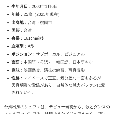
生年月日
：2000年1月6日
年齢
：25歳（2025年現在）
出身地
：台湾・桃園市
国籍
：台湾
身長
：161cm前後
血液型
：A型
ポジション
：サブボーカル、ビジュアル
言語
：中国語（母語）、韓国語、日本語も少し
趣味
：映画鑑賞、演技の練習、写真撮影
性格
：マイペースで正直。気分屋な一面もあるが、
天真爛漫で愛嬌があり、自然体な魅力がファンに愛
されている。
台湾出身のシュファは、デビュー当初から、歌とダンスの
スキルアップに励み、純情そうなビジュアルから、“万人