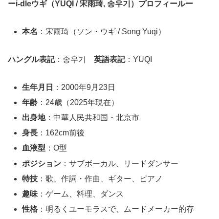
ーi-dleウギ（YUQI / 宋雨琦, 송우기）プロフィールー
本名
：宋雨琦（ソン・ウギ / Song Yuqi）
ハングル表記
：송우기
英語表記
：YUQI
生年月日
：2000年9月23日
年齢
：24歳（2025年現在）
出身地
：中華人民共和国・北京市
身長
：162cm前後
血液型
：O型
ポジション
：サブボーカル、リードダンサー
特技
：歌、作詞・作曲、ギター、ピアノ
趣味
：ゲーム、料理、ダンス
性格
：明るくユーモラスで、ムードメーカー的存