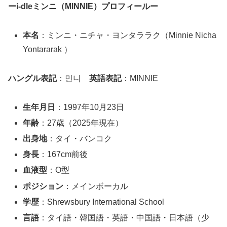
ーi-dleミンニ（MINNIE）プロフィールー
本名
：ミンニ・ニチャ・ヨンタララク（Minnie Nicha
Yontararak ）
ハングル表記
：민니
英語表記
：MINNIE
生年月日
：1997年10月23日
年齢
：27歳（2025年現在）
出身地
：タイ・バンコク
身長
：167cm前後
血液型
：O型
ポジション
：メインボーカル
学歴
：Shrewsbury International School
言語
：タイ語・韓国語・英語・中国語・日本語（少