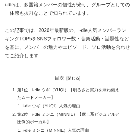
i-dleは、多国籍メンバーの個性が光り、グループとしての
一体感も抜群なことで知られています。
この記事では、
2026年最新版の、i-dle人気メンバーラン
キングTOP5をSNSフォロワー数・音楽活動・話題性など
を基に、
メンバーの魅力やエピソード、ソロ活動を合わせ
てご紹介します
目次
第1位 i-dle ウギ（YUQI）【明るさと実力を兼ね備え
たムードメーカー】
i-dle ウギ（YUQI）人気の理由
第2位 i-dle ミンニ（MINNIE）【癒し系ビジュアルと
圧倒的ボーカル】
i-dle ミンニ（MINNIE）人気の理由