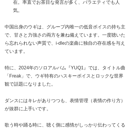
在。率直でお茶目な発言が多く、バラエティでも人
気。
中国出身のウギは、グループ内唯一の低音ボイスの持ち主
で、甘さと力強さの両方を兼ね備えています。一度聴いた
ら忘れられない声質で、i-dleの
楽曲に独自の存在感を与え
ています。
特に、2024年のソロアルバム『YUQ1』では、タイトル曲
「Freak」で、ウギ特有のハスキーボイスとロックな世界
観で話題になりました。
ダンスにはキレがありつつも、表情管理（表情の作り方）
が抜群に上手いです。
歌う時や踊る時に、聴く側に感情がしっかり伝わってくる