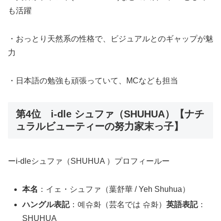
も活躍
・おっとり天然系の性格で、ビジュアルとのギャップが魅
力
・日本語の勉強も頑張っていて、MCなども担当
第4位 i-dle シュファ（SHUHUA）【ナチ
ュラルビューティーの努力家末っ子】
ー
i-dle
シュファ（SHUHUA ）プロフィールー
本名
：イェ・シュファ（葉舒華 / Yeh Shuhua）
ハングル表記
：예슈화（芸名では 슈화）
英語表記
：
SHUHUA