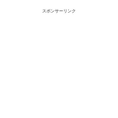
スポンサーリンク