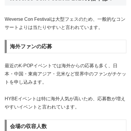
Weverse Con Festivalは大型フェスのため、一般的なコン
サートよりは当たりやすいと言われています。
海外ファンの応募
最近のK-POPイベントでは海外からの応募も多く、
日
本
・中国
・東南アジア
・北米
など世界中のファンがチケッ
トを申し込みます。
HYBEイベントは特に海外人気が高いため、応募数が増え
やすいイベントと言われています。
会場の収容人数