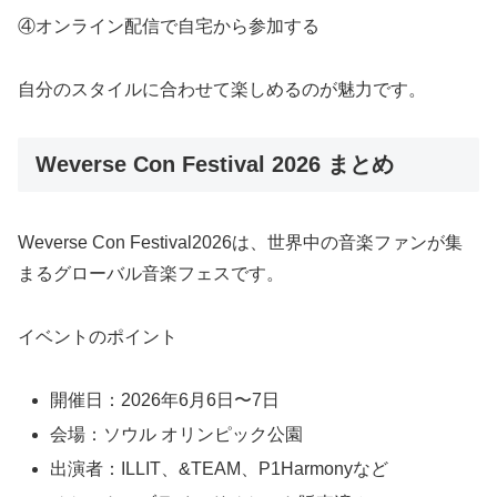
④オンライン配信で自宅から参加する
自分のスタイルに合わせて楽しめるのが魅力です。
Weverse Con Festival 2026 まとめ
Weverse Con Festival
2026は、世界中の音楽ファンが集
まるグローバル音楽フェスです。
イベントのポイント
開催日：2026年6月6日〜7日
会場：ソウル オリンピック公園
出演者：ILLIT、&TEAM、P1Harmonyなど