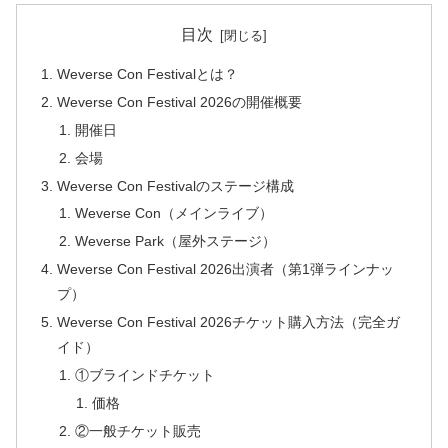
目次
Weverse Con Festivalとは？
Weverse Con Festival 2026の開催概要
開催日
会場
Weverse Con Festivalのステージ構成
Weverse Con（メインライブ）
Weverse Park（屋外ステージ）
Weverse Con Festival 2026出演者（第1弾ラインナッ
プ）
Weverse Con Festival 2026チケット購入方法（完全ガ
イド）
①ブラインドチケット
価格
②一般チケット販売