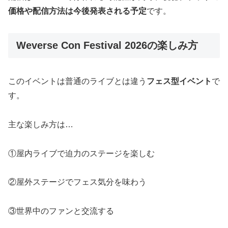
価格や配信方法は今後発表される予定
です。
Weverse Con Festival 2026の楽しみ方
このイベントは普通のライブとは違う
フェス型イベント
で
す。
主な楽しみ方は…
①屋内ライブで迫力のステージを楽しむ
②屋外ステージでフェス気分を味わう
③世界中のファンと交流する