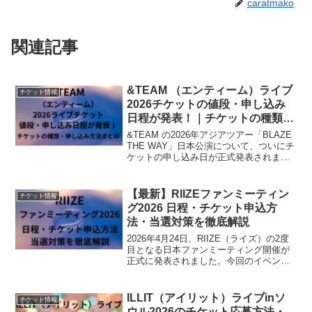
caratmako
関連記事
&TEAM （エンティーム）ライブ
チケット情報
2026チケットの値段・申し込み
日程が発表！｜チケットの種類・
申し込み方法まとめ
&TEAM の2026年アジアツアー「BLAZE
THE WAY」日本公演について、ついにチ
ケットの申し込み日が正式発表されまし
た。これまでワールドツアー開催決定の
情報は出ていましたが、ファンが最もchi
気になっていたのは「いつから申し込
【最新】RIIZEファンミーティン
チケット情報
め...
グ2026 日程・チケット申込方
法・当選対策を徹底解説
2026年4月24日、RIIZE（ライズ）の2度
目となる日本ファンミーティング開催が
正式に発表されました。今回のイベント
タイトルは「RIIZE JAPAN
FANMEETING 2026 RPG - RIIZE
PLAYING GAME -...
ILLIT（アイリット）ライブinソ
チケット情報
ウル2026のチケット応募方法・