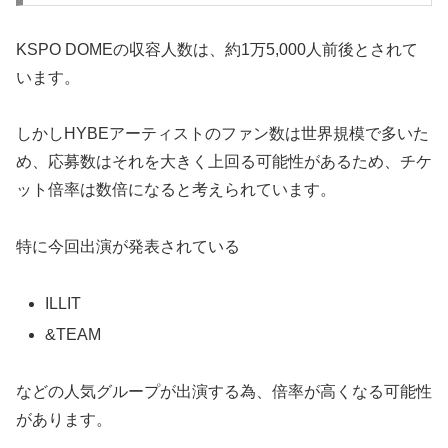
KSPO DOMEの収容人数は、
約1万5,000人前後
とされて
います。
しかしHYBEアーティストのファン数は世界規模で多いた
め、応募数はそれを大きく上回る可能性があるため、
チケ
ット倍率は数倍になると考えられています。
特に今回出演が発表されている
ILLIT
&TEAM
などの人気グループが出演する為、倍率が高くなる可能性
があります。