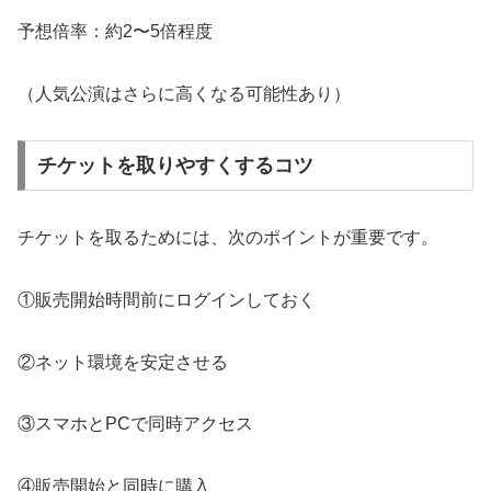
予想倍率：約2〜5倍程度
（人気公演はさらに高くなる可能性あり）
チケットを取りやすくするコツ
チケットを取るためには、次のポイントが重要です。
①販売開始時間前にログインしておく
②ネット環境を安定させる
③スマホとPCで同時アクセス
④販売開始と同時に購入