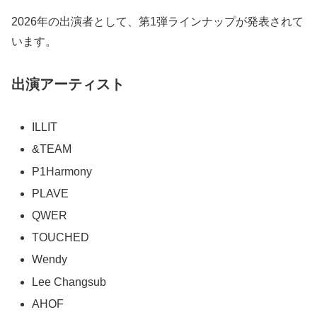
2026年の出演者として、第1弾ラインナップが発表されて
います。
出演アーティスト
ILLIT
&TEAM
P1Harmony
PLAVE
QWER
TOUCHED
Wendy
Lee Changsub
AHOF