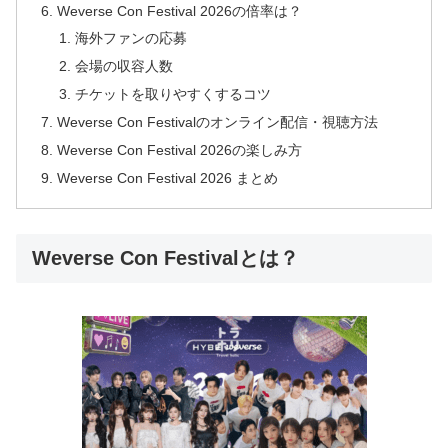
Weverse Con Festival 2026の倍率は？
海外ファンの応募
会場の収容人数
チケットを取りやすくするコツ
Weverse Con Festivalのオンライン配信・視聴方法
Weverse Con Festival 2026の楽しみ方
Weverse Con Festival 2026 まとめ
Weverse Con Festivalとは？