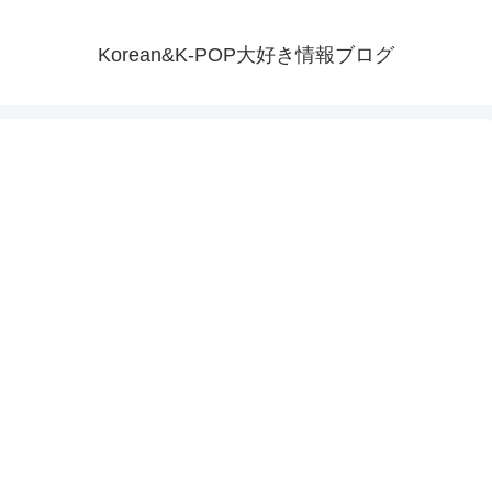
Korean&K-POP大好き情報ブログ