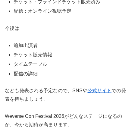
チケット：ブラインドチケット販売済み
配信：オンライン視聴予定
今後は
追加出演者
チケット販売情報
タイムテーブル
配信の詳細
なども発表される予定なので、SNSや
公式サイト
での発
表を待ちましょう。
Weverse Con Festival 2026がどんなステージになるの
か、今から期待が高まります。