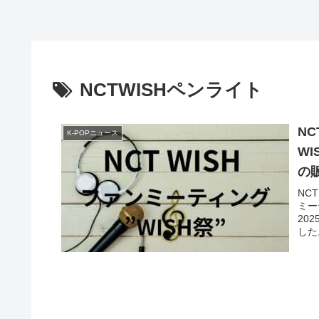
NCTWISHペンライト
NC
K-POPニュース
WI
の
NC
ミー
20
した