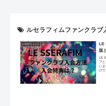
ルセラフィムファンクラブ
L
K-POPニュース
版
LE
プと
いま
げて