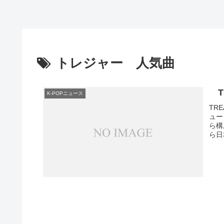
トレジャー 人気曲
T
K-POPニュース
TR
ュー
ら構
ら日