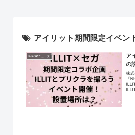
アイリット期間限定イベン
ア
K-POPニュース
の
株式
『N
IL
ILL