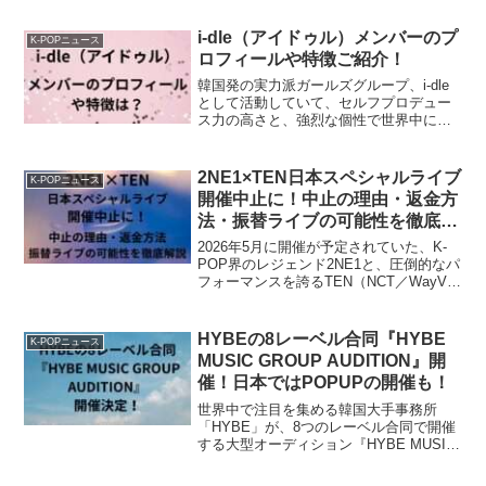
WONSOJU」。このTOUR SERIES は、
韓国...
i-dle（アイドゥル）メンバーのプ
K-POPニュース
ロフィールや特徴ご紹介！
韓国発の実力派ガールズグループ、i-dle
として活動していて、セルフプロデュー
ス力の高さと、強烈な個性で世界中にフ
ァンを持つ存在です。この記事では、現
在の5人のメンバーそれぞれのプロフィー
ルや、興味深いエピソード、さらに脱退
2NE1×TEN日本スペシャルライブ
K-POPニュース
した元メンバー・...
開催中止に！中止の理由・返金方
法・振替ライブの可能性を徹底解
説
2026年5月に開催が予定されていた、K-
POP界のレジェンド2NE1と、圧倒的なパ
フォーマンスを誇るTEN（NCT／WayV）
の豪華共演ライブ。多くのファンがこの
「夢のステージ」を心待ちにしていまし
たが、突如として全公演の中止が発表さ
HYBEの8レーベル合同『HYBE
K-POPニュース
れま...
MUSIC GROUP AUDITION』開
催！日本ではPOPUPの開催も！
世界中で注目を集める韓国大手事務所
「HYBE」が、8つのレーベル合同で開催
する大型オーディション『HYBE MUSIC
GROUP AUDITION』を発表しました。こ
のオーディションは、HYBE傘下の各レ