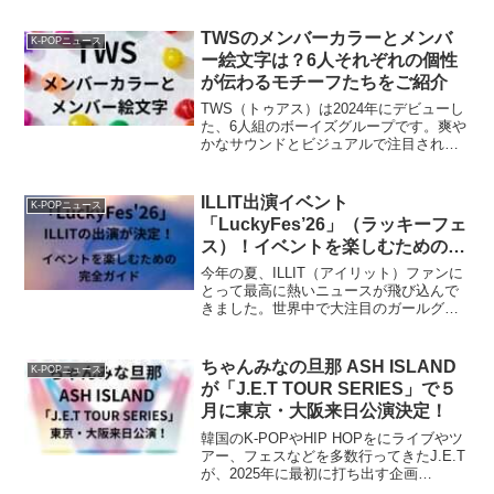
TWSのメンバーカラーとメンバ
K-POPニュース
ー絵文字は？6人それぞれの個性
が伝わるモチーフたちをご紹介
TWS（トゥアス）は2024年にデビューし
た、6人組のボーイズグループです。爽や
かなサウンドとビジュアルで注目されて
いる彼らですが、メンバーの魅力を語る
上で外せないのが、メンバーの絵文字と
メンバーカラーです。公式ではないもの
ILLIT出演イベント
K-POPニュース
の、YouTub...
「LuckyFes’26」（ラッキーフェ
ス）！イベントを楽しむための完
全ガイド
今年の夏、ILLIT（アイリット）ファンに
とって最高に熱いニュースが飛び込んで
きました。世界中で大注目のガールグル
ープ「ILLIT（アイリット）」が、茨城県
で開催される大型音楽フェス
「LuckyFes'26」に出演することが決定し
ちゃんみなの旦那 ASH ISLAND
K-POPニュース
ました！「...
が「J.E.T TOUR SERIES」で５
月に東京・大阪来日公演決定！
韓国のK-POPやHIP HOPをにライブやツ
アー、フェスなどを多数行ってきたJ.E.T
が、2025年に最初に打ち出す企画
「J.E.T TOUR SERIES presented by