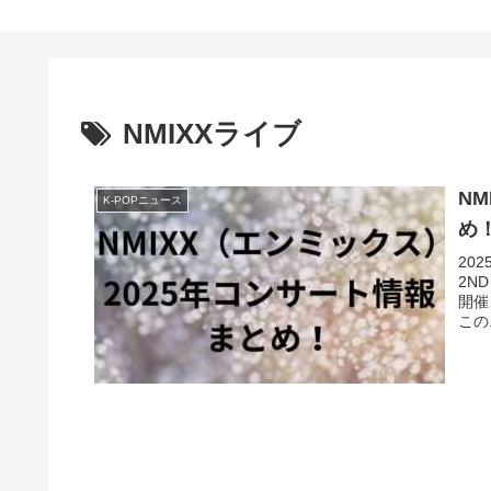
NMIXXライブ
N
K-POPニュース
め
20
2ND
開催
この.