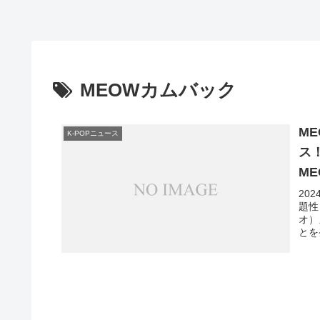
MEOWカムバック
M
K-POPニュース
ス
M
20
題性
オ）
とを